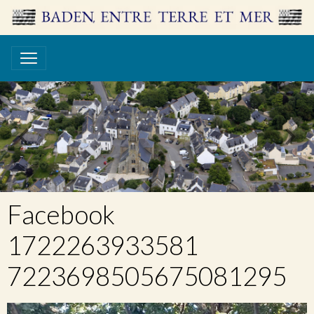
Facebook
1722263933581
7223698505675081295