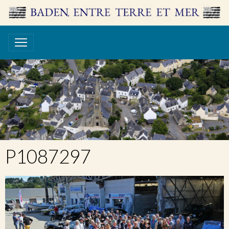
P1087297