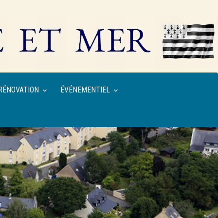
RÉNOVATION
ÉVÉNEMENTIEL