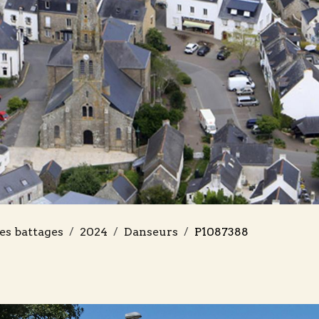
es battages
2024
Danseurs
P1087388