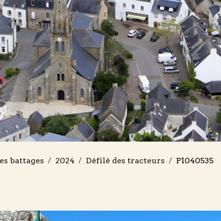
es battages
2024
Défilé des tracteurs
P1040535