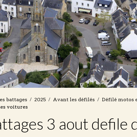
es battages
2025
Avant les défilés
Défilé motos 
des voitures
ttages 3 aout defile 